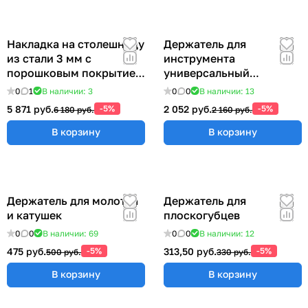
Накладка на столешницу
Держатель для
из стали 3 мм с
инструмента
порошковым покрытием
универсальный
(ширина 800 мм) ER-
57x383x185 мм ER-
0
1
В наличии: 3
0
0
В наличии: 13
00018206
00012555
5 871 руб.
-5%
2 052 руб.
-5%
6 180 руб.
2 160 руб.
В корзину
В корзину
Держатель для молотка
Держатель для
и катушек
плоскогубцев
0
0
В наличии: 69
0
0
В наличии: 12
475 руб.
-5%
313,50 руб.
-5%
500 руб.
330 руб.
В корзину
В корзину