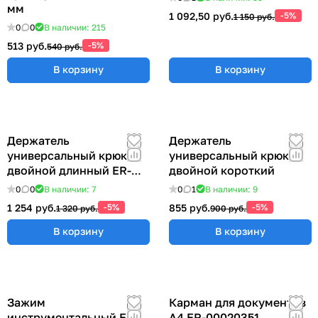
мм
1 092,50 руб.
-5%
1 150 руб.
0
0
В наличии: 215
513 руб.
-5%
540 руб.
В корзину
В корзину
Держатель
Держатель
универсальный крюк
универсальный крюк
двойной длинный ER-
двойной короткий
00012769
0
0
В наличии: 7
0
1
В наличии: 9
1 254 руб.
-5%
855 руб.
-5%
1 320 руб.
900 руб.
В корзину
В корзину
Зажим
Карман для документов
инструментальный ER-
А4 ER-00020351