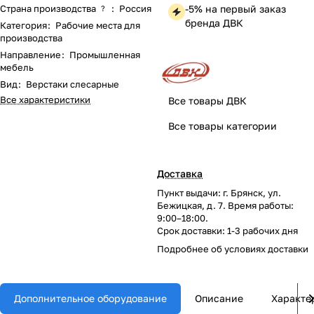
Страна производства
:
Россия
-5% на первый заказ
?
бренда ДВК
Категория
:
Рабочие места для
производства
Направление
:
Промышленная
мебель
Вид
:
Верстаки слесарные
Все характеристики
Все товары ДВК
Все товары категории
Доставка
Пункт выдачи: г. Брянск, ул.
Бежицкая, д. 7. Время работы:
9:00–18:00.
Срок доставки: 1-3 рабочих дня
Подробнее об
условиях доставки
Дополнительное оборудование
Описание
Характе