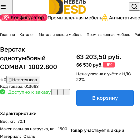
Конфигуратор
Промышленная мебель
Антистатиче
Главная
Каталог
Металлическая мебель
Промышленная мебель
Ра
Верстак
63 203,50 руб.
однотумбовый
66 530 руб.
-5%
COMBAT 1002.800
Цена указана с учётом НДС
22%
0
Нет отзывов
Код товара:
013663
Доступно к заказу
В корзину
Характеристики
Вес, кг
:
70.1
Максимальная нагрузка, кг
:
1500
Товар участвует в акции
Материал
:
Сталь