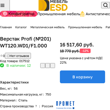
Конфигуратор
Промышленная мебель
Антистатиче
Главная
Каталог
Металлическая мебель
Промышленная мебель
Ра
Верстак Profi (№201)
16 517,60 руб.
WT120.WD1/F1.000
18 770 руб.
-12%
0
Нет отзывов
Цена указана с учётом НДС
Код товара:
017512
22%
В наличии: 12
В корзину
Характеристики
Вес, кг
:
56
Максимальная нагрузка, кг
:
750
Материал
:
Сталь
Страна производства
:
Россия
?