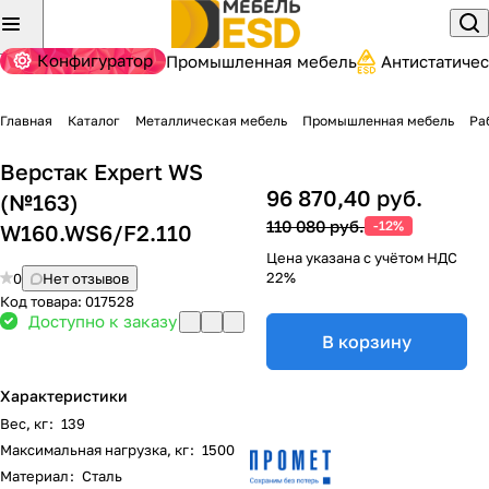
Конфигуратор
Промышленная мебель
Антистатиче
Главная
Каталог
Металлическая мебель
Промышленная мебель
Ра
Верстак Expert WS
96 870,40 руб.
(№163)
110 080 руб.
-12%
W160.WS6/F2.110
Цена указана с учётом НДС
22%
0
Нет отзывов
Код товара:
017528
Доступно к заказу
В корзину
Характеристики
Вес, кг
:
139
Максимальная нагрузка, кг
:
1500
Материал
:
Сталь