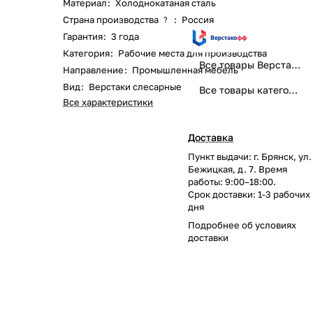
Материал
:
Холоднокатаная сталь
Страна производства
:
Россия
?
Гарантия
:
3 года
Категория
:
Рабочие места для производства
Все товары Верстакофф
Направление
:
Промышленная мебель
Вид
:
Верстаки слесарные
Все товары категории
Все характеристики
Доставка
Пункт выдачи: г. Брянск, ул.
Бежицкая, д. 7. Время
работы: 9:00–18:00.
Срок доставки: 1-3 рабочих
дня
Подробнее об
условиях
доставки