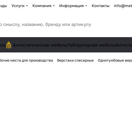
нды
Услуги
Компания
Информация
Контакты
info@meb
ель
Антистатическая мебель
Лабораторная мебель
Антист
бочие места для производства
Верстаки слесарные
Однотумбовые вер