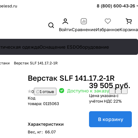
8 (800) 600-43-26
elesd.ru
Войти
Сравнение
Избранное
Корзина
атическая одежда
Оснащение ESD
Оборудование
стаки
Верстак SLF 141.17.2-1R
Верстак SLF 141.17.2-1R
39 505 руб.
Доступно к заказу
0
1 отзыв
Цена указана с
Код
учётом НДС 22%
товара:
0115063
В корзину
Характеристики
Вес, кг
:
66.07