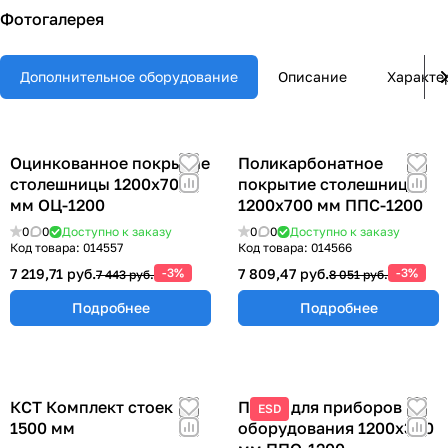
Фотогалерея
Дополнительное оборудование
Описание
Характе
Оцинкованное покрытие
Поликарбонатное
столешницы 1200х700
покрытие столешницы
мм ОЦ-1200
1200х700 мм ППС-1200
0
0
Доступно к заказу
0
0
Доступно к заказу
Код товара:
014557
Код товара:
014566
7 219,71 руб.
-3%
7 809,47 руб.
-3%
7 443 руб.
8 051 руб.
Подробнее
Подробнее
КСТ Комплект стоек
Полка для приборов и
ESD
1500 мм
оборудования 1200х300