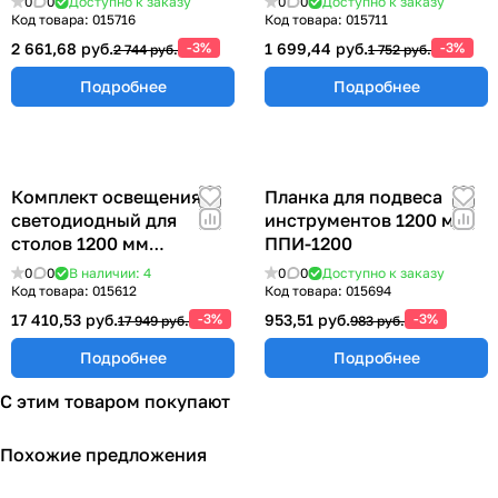
0
0
Доступно к заказу
0
0
Доступно к заказу
Код товара:
015716
Код товара:
015711
2 661,68 руб.
-3%
1 699,44 руб.
-3%
2 744 руб.
1 752 руб.
Подробнее
Подробнее
Комплект освещения
Планка для подвеса
светодиодный для
инструментов 1200 мм
столов 1200 мм
ППИ-1200
КОС-1200
0
0
В наличии: 4
0
0
Доступно к заказу
Код товара:
015612
Код товара:
015694
17 410,53 руб.
-3%
953,51 руб.
-3%
17 949 руб.
983 руб.
Подробнее
Подробнее
С этим товаром покупают
Похожие предложения