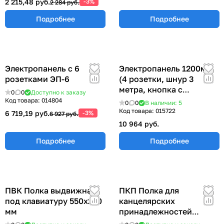
2 215,48 руб.
-3%
2 284 руб.
Подробнее
Подробнее
Электропанель с 6
Электропанель 1200мм
розетками ЭП-6
(4 розетки, шнур 3
метра, кнопка с
0
0
Доступно к заказу
индикацией питания)
Код товара:
014804
0
0
В наличии: 5
ЭПА-1200
Код товара:
015722
6 719,19 руб.
-3%
6 927 руб.
10 964 руб.
Подробнее
Подробнее
ПВК Полка выдвижная
ПКП Полка для
под клавиатуру 550х250
канцелярских
мм
принадлежностей
300х100 мм