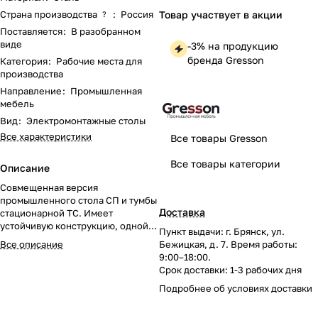
Страна производства
:
Россия
Товар участвует в акции
?
Поставляется
:
В разобранном
виде
-3% на продукцию
бренда Gresson
Категория
:
Рабочие места для
производства
Направление
:
Промышленная
мебель
Вид
:
Электромонтажные столы
Все характеристики
Все товары Gresson
Все товары категории
Описание
Совмещенная версия
промышленного стола СП и тумбы
Доставка
стационарной ТС. Имеет
устойчивую конструкцию, одной
Пункт выдачи: г. Брянск, ул.
из опор стола выступает тумба
Все описание
Бежицкая, д. 7. Время работы:
стационарная, которая может быть
9:00–18:00.
установлена с левой и с правой
Срок доставки: 1-3 рабочих дня
стороны.
Подробнее об
условиях доставки