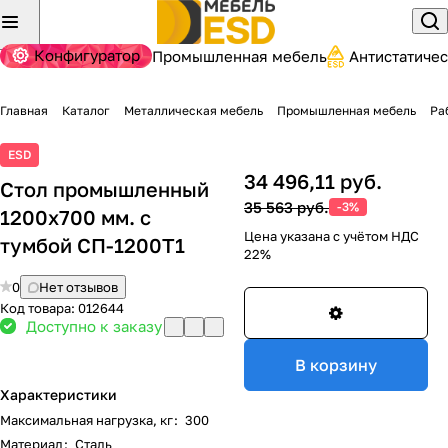
Конфигуратор
Промышленная мебель
Антистатиче
Главная
Каталог
Металлическая мебель
Промышленная мебель
Ра
ESD
34 496,11 руб.
Стол промышленный
35 563 руб.
-3%
1200x700 мм. с
Цена указана с учётом НДС
тумбой СП-1200Т1
22%
0
Нет отзывов
Код товара:
012644
Доступно к заказу
В корзину
Характеристики
Максимальная нагрузка, кг
:
300
Материал
:
Сталь