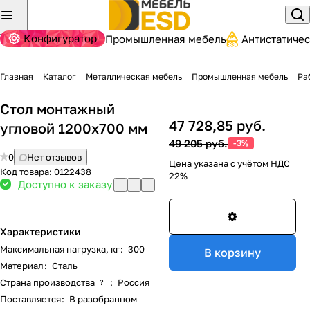
Конфигуратор
Промышленная мебель
Антистатиче
Главная
Каталог
Металлическая мебель
Промышленная мебель
Ра
Стол монтажный
47 728,85 руб.
угловой 1200х700 мм
49 205 руб.
-3%
0
Нет отзывов
Цена указана с учётом НДС
Код товара:
0122438
22%
Доступно к заказу
Характеристики
Максимальная нагрузка, кг
:
300
В корзину
Материал
:
Сталь
Страна производства
:
Россия
?
Поставляется
:
В разобранном