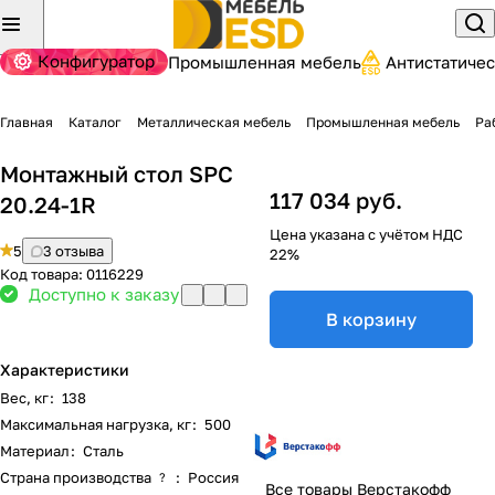
Конфигуратор
Промышленная мебель
Антистатиче
Главная
Каталог
Металлическая мебель
Промышленная мебель
Ра
Монтажный стол SPC
117 034 руб.
20.24-1R
Цена указана с учётом НДС
5
3 отзыва
22%
Код товара:
0116229
Доступно к заказу
В корзину
Характеристики
Вес, кг
:
138
Максимальная нагрузка, кг
:
500
Материал
:
Сталь
Страна производства
:
Россия
?
Все товары Верстакофф