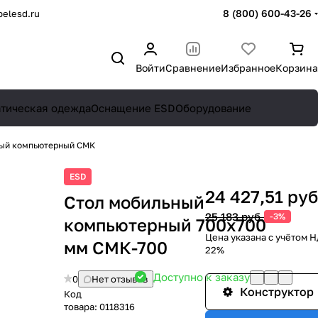
8 (800) 600-43-26
elesd.ru
Войти
Сравнение
Избранное
Корзина
атическая одежда
Оснащение ESD
Оборудование
ный компьютерный СМК
ESD
24 427,51 руб
Стол мобильный
25 183 руб.
-3%
компьютерный 700х700
Цена указана с учётом 
мм СМК-700
22%
Доступно к заказу
0
Нет отзывов
Конструктор
Код
товара:
0118316