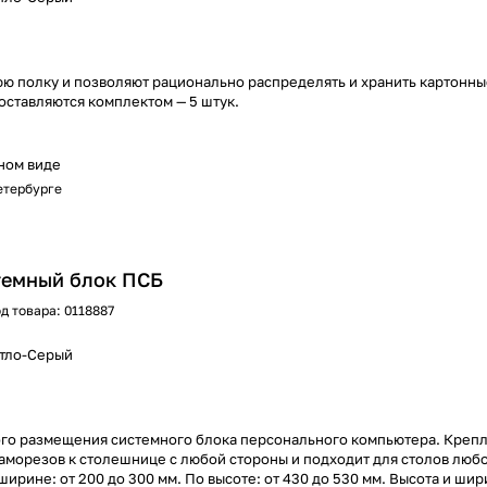
юю полку и позволяют рационально распределять и хранить картонны
оставляются комплектом — 5 штук.
ном виде
Петербурге
темный блок ПСБ
д товара:
0118887
етло-Серый
го размещения системного блока персонального компьютера. Креп
аморезов к столешнице с любой стороны и подходит для столов любо
ирине: от 200 до 300 мм. По высоте: от 430 до 530 мм. Высота и шир