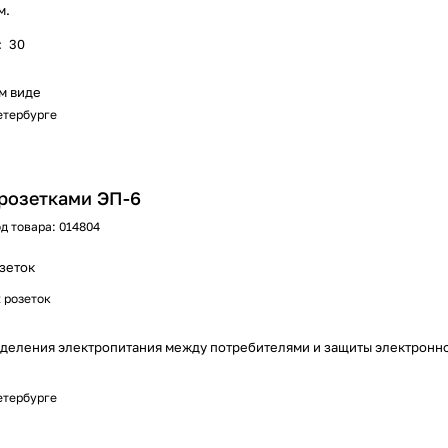
м.
:
30
м виде
Петербурге
 розетками ЭП-6
д товара:
014804
зеток
2 розеток
деления электропитания между потребителями и защиты электронно
Петербурге