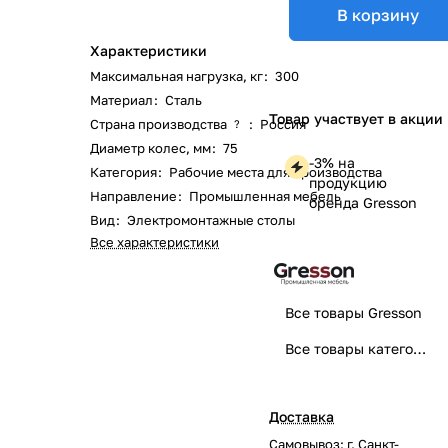
В корзину
Характеристики
Максимальная нагрузка, кг
:
300
Материал
:
Сталь
Товар участвует в акции
Страна производства
:
Россия
?
Диаметр колес, мм
:
75
-3% на
Категория
:
Рабочие места для производства
продукцию
Направление
:
Промышленная мебель
бренда Gresson
Вид
:
Электромонтажные столы
Все характеристики
Все товары Gresson
Все товары категории
Доставка
Самовывоз: г. Санкт-