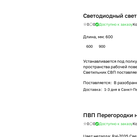
Светодиодный свет
0
0
Доступно к заказу
Ко
Длина, мм:
600
600
900
Устанавливается под полк
пространства рабочей пове
Светильник СВП поставляет
Поставляется
:
В разобран
Доставка
:
1-3 дня в Санкт-
ПВП Перегородки н
0
0
Доступно к заказу
Ко
Цвет металла:
Ral-7035 Св