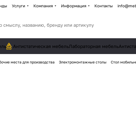
нды
Услуги
Компания
Информация
Контакты
info@meb
ель
Антистатическая мебель
Лабораторная мебель
Антист
бочие места для производства
Электромонтажные столы
Стол мобиль