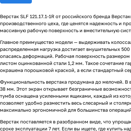
Верстак SLF 121.17.1-1R от российского бренда Верст
производственного цеха, где ценятся надежность и пр
массивную рабочую поверхность и вместительную сист
Главное преимущество модели — выдерживать колоссал
распределенная нагрузка достигает внушительных 500 
опасаясь деформаций. Рабочая поверхность размером
листом оцинкованной стали 1,2 мм. Такое сочетание г
окрашена порошковой краской, а если стандартный сер
Функциональность верстака продумана до мелочей. В 
38 мм. Этот экран открывает безграничные возможност
тумба оснащена усиленными ящиками, каждый из котор
позволяет удобно разместить весь слесарный и столяр
максимально эргономичной для большинства операций
Верстак поставляется в разобранном виде, что упрощае
сроке эксплуатации 7 лет. Если вы ищете, где купить н