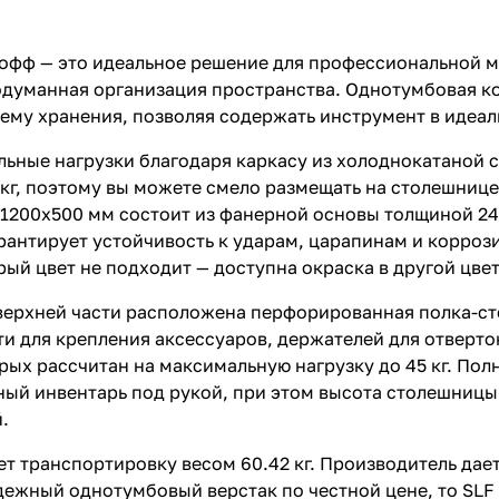
акофф — это идеальное решение для профессиональной м
одуманная организация пространства. Однотумбовая кон
ему хранения, позволяя содержать инструмент в идеал
ьные нагрузки благодаря каркасу из холоднокатаной 
кг, поэтому вы можете смело размещать на столешнице
 1200х500 мм состоит из фанерной основы толщиной 2
арантирует устойчивость к ударам, царапинам и корроз
ый цвет не подходит — доступна окраска в другой цвет
верхней части расположена перфорированная полка-сте
и для крепления аксессуаров, держателей для отверток
ых рассчитан на максимальную нагрузку до 45 кг. Пол
ный инвентарь под рукой, при этом высота столешницы 
.
т транспортировку весом 60.42 кг. Производитель дает
адежный однотумбовый верстак по честной цене, то SLF 