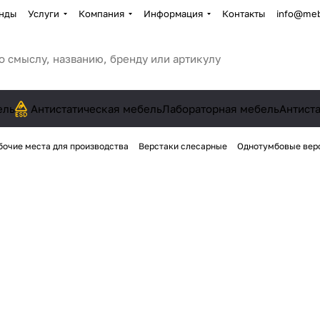
нды
Услуги
Компания
Информация
Контакты
info@meb
ель
Антистатическая мебель
Лабораторная мебель
Антист
бочие места для производства
Верстаки слесарные
Однотумбовые вер