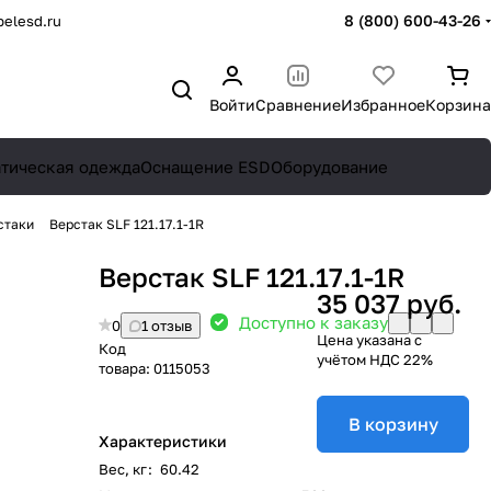
8 (800) 600-43-26
elesd.ru
Войти
Сравнение
Избранное
Корзина
атическая одежда
Оснащение ESD
Оборудование
стаки
Верстак SLF 121.17.1-1R
Верстак SLF 121.17.1-1R
35 037 руб.
Доступно к заказу
0
1 отзыв
Цена указана с
Код
учётом НДС 22%
товара:
0115053
В корзину
Характеристики
Вес, кг
:
60.42