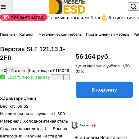
Конфигуратор
Промышленная мебель
Антистатиче
Главная
Каталог
Металлическая мебель
Промышленная мебель
Ра
Верстак SLF 121.13.1-
56 164 руб.
2FR
Цена указана с учётом НДС
0
1 отзыв
Код товара:
0115046
22%
Доступно к заказу
В корзину
Характеристики
Вес, кг
:
69.62
Максимальная нагрузка, кг
:
500
Материал
:
Холоднокатаная сталь
Страна производства
:
Россия
?
Категория
:
Рабочие места для
Все товары Верстакофф