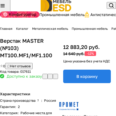
Конфигуратор
Промышленная мебель
Антистатиче
Главная
Каталог
Металлическая мебель
Промышленная мебель
Ра
Верстак MASTER
12 883,20 руб.
(№103)
14 640 руб.
-12%
MT100.MF1/MF1.100
Цена указана без учета НДС
0
Нет отзывов
Код товара:
017611
Доступно к заказу
В корзину
Характеристики
Страна производства
:
Россия
?
Гарантия
:
2
Категория
:
Рабочие места для