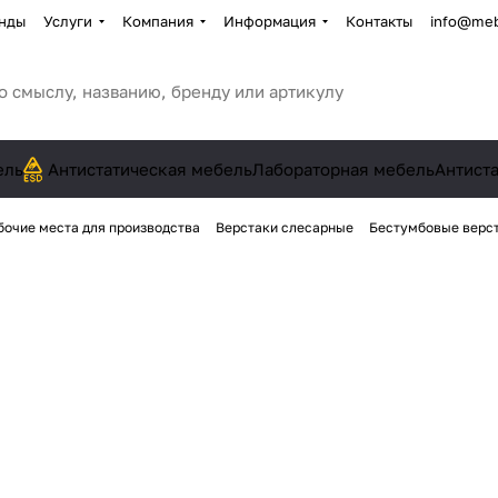
нды
Услуги
Компания
Информация
Контакты
info@meb
ель
Антистатическая мебель
Лабораторная мебель
Антист
бочие места для производства
Верстаки слесарные
Бестумбовые верс