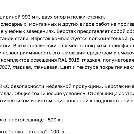
 шириной 993 мм, двух опор и полки-стенки.
слесарных, монтажных и других видов работ на произв
и в учебных заведениях. Верстак представляет собой 
аной стали. Верстак комплектуется полкой-стенкой, 
астки. Все металлические элементы покрыты полиэфир
 невосприимчивость его к моющим средствам и смазоч
 комплектов освещения RAL 5015, гладкая, полуматовая
037, гладкая, глянцевая. Цвет и текстура покрытия на
2 «О безопасности мебельной продукции». Верстак име
талла. Общие технические условия». Столешница состо
тисептиком и листом оцинкованной холоднокатаной ст
о по столешнице - 500 кг.
 "полка - стенка" - 100 кг.