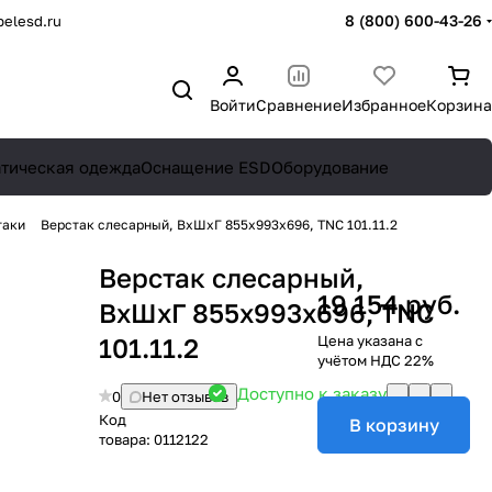
8 (800) 600-43-26
elesd.ru
Войти
Сравнение
Избранное
Корзина
атическая одежда
Оснащение ESD
Оборудование
таки
Верстак слесарный, ВхШхГ 855x993x696, TNC 101.11.2
Верстак слесарный,
19 154 руб.
ВхШхГ 855x993x696, TNC
101.11.2
Цена указана с
учётом НДС 22%
Доступно к заказу
0
Нет отзывов
Код
В корзину
товара:
0112122