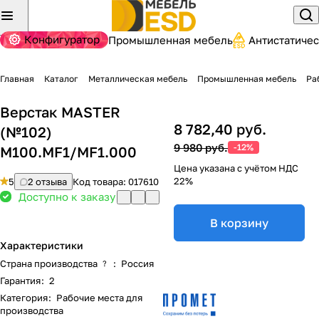
Конфигуратор
Промышленная мебель
Антистатиче
Главная
Каталог
Металлическая мебель
Промышленная мебель
Ра
Верстак MASTER
8 782,40 руб.
(№102)
9 980 руб.
-12%
M100.MF1/MF1.000
Цена указана с учётом НДС
22%
5
2 отзыва
Код товара:
017610
Доступно к заказу
В корзину
Характеристики
Страна производства
:
Россия
?
Гарантия
:
2
Категория
:
Рабочие места для
производства