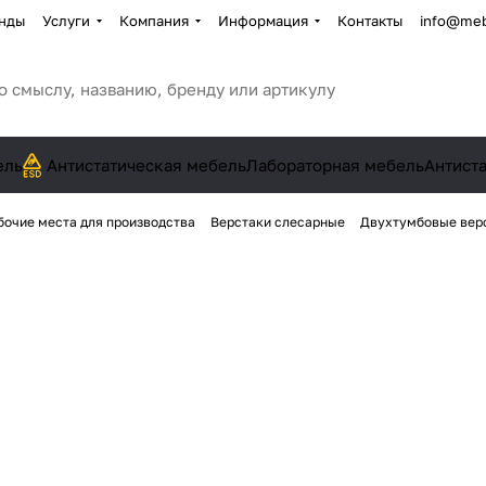
нды
Услуги
Компания
Информация
Контакты
info@meb
ель
Антистатическая мебель
Лабораторная мебель
Антист
бочие места для производства
Верстаки слесарные
Двухтумбовые вер