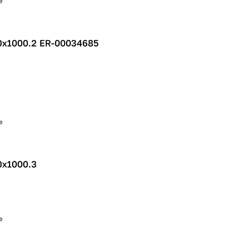
е
0х1000.2 ER-00034685
е
0х1000.3
е