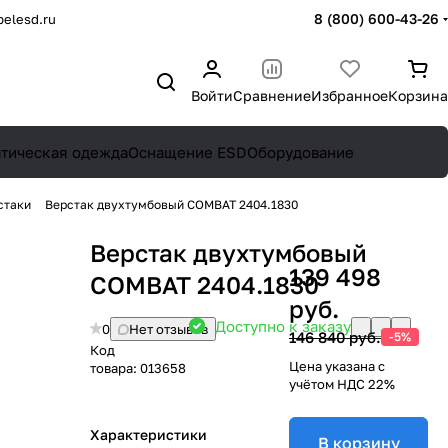
8 (800) 600-43-26
elesd.ru
Войти
Сравнение
Избранное
Корзина
атическая одежда
Оснащение ESD
Оборудование
стаки
Верстак двухтумбовый COMBAT 2404.1830
Верстак двухтумбовый
139 498
COMBAT 2404.1830
руб.
Доступно к заказу
0
Нет отзывов
146 840 руб.
-5%
Код
Цена указана с
товара:
013658
учётом НДС 22%
Характеристики
В корзину