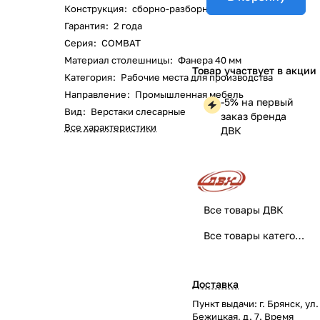
Конструкция
:
сборно-разборная
Гарантия
:
2 года
Серия
:
COMBAT
Материал столешницы
:
Фанера 40 мм
Товар участвует в акции
Категория
:
Рабочие места для производства
Направление
:
Промышленная мебель
-5% на первый
Вид
:
Верстаки слесарные
заказ бренда
Все характеристики
ДВК
Все товары ДВК
Все товары категории
Доставка
Пункт выдачи: г. Брянск, ул.
Бежицкая, д. 7. Время