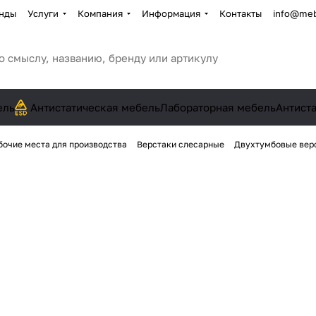
нды
Услуги
Компания
Информация
Контакты
info@meb
ель
Антистатическая мебель
Лабораторная мебель
Антист
бочие места для производства
Верстаки слесарные
Двухтумбовые вер