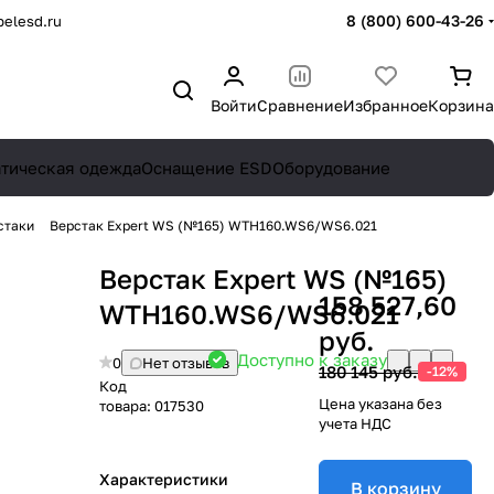
8 (800) 600-43-26
elesd.ru
Войти
Сравнение
Избранное
Корзина
атическая одежда
Оснащение ESD
Оборудование
стаки
Верстак Expert WS (№165) WTH160.WS6/WS6.021
Верстак Expert WS (№165)
158 527,60
WTH160.WS6/WS6.021
руб.
Доступно к заказу
0
Нет отзывов
180 145 руб.
-12%
Код
Цена указана без
товара:
017530
учета НДС
Характеристики
В корзину