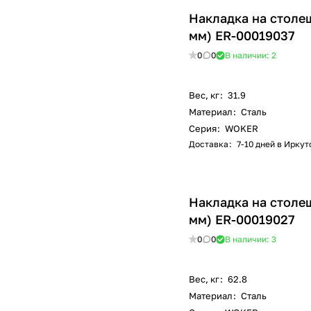
Накладка на столе
мм) ER-00019037
0
0
В наличии: 2
Вес, кг
:
31.9
Материал
:
Сталь
Серия
:
WOKER
Доставка
:
7-10 дней в Иркут
Накладка на столе
мм) ER-00019027
0
0
В наличии: 3
Вес, кг
:
62.8
Материал
:
Сталь