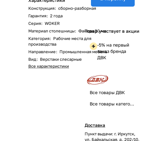
Характеристики
Конструкция
:
сборно-разборная
Гарантия
:
2 года
Серия
:
WOKER
Материал столешницы
:
Фанера 30 мм
Товар участвует в акции
Категория
:
Рабочие места для
производства
-5% на первый
заказ бренда
Направление
:
Промышленная мебель
ДВК
Вид
:
Верстаки слесарные
Все характеристики
Все товары ДВК
Все товары категории
Доставка
Пункт выдачи: г. Иркутск,
ул. Байкальская, д. 202/10.