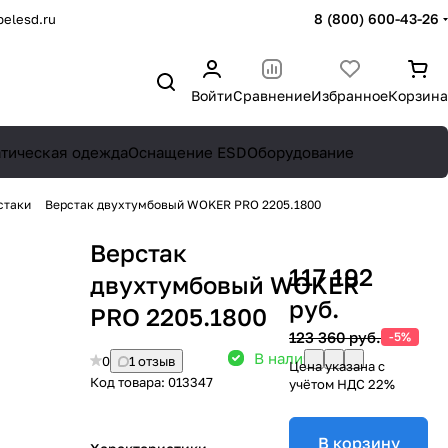
8 (800) 600-43-26
elesd.ru
Войти
Сравнение
Избранное
Корзина
атическая одежда
Оснащение ESD
Оборудование
стаки
Верстак двухтумбовый WOKER PRO 2205.1800
Верстак
117 192
двухтумбовый WOKER
руб.
PRO 2205.1800
123 360 руб.
-5%
В наличии: 6
0
1 отзыв
Цена указана с
Код товара:
013347
учётом НДС 22%
В корзину