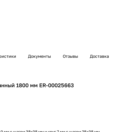
ристики
Документы
Отзывы
Доставка
анный 1800 мм ER-00025663
10 мм c шагом 38х38 мм и круг 7 мм с шагом 25х38 мм