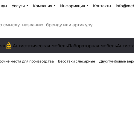
нды
Услуги
Компания
Информация
Контакты
info@meb
ель
Антистатическая мебель
Лабораторная мебель
Антист
бочие места для производства
Верстаки слесарные
Двухтумбовые вер