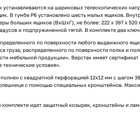
х устанавливаются на шариковых телескопических нап
щик. В тумбе P6 установлено шесть малых ящиков. Вну
змеры больших ящиков (ВхШхГ), не более: 222 х 397 х 5
адусов и подпружиненной тягой. В комплекте два ключ
пределенного по поверхности любого выдвижного ящика
а груза, распределенного по поверхности полки и полки
сти мебельной продукции». Верстак имеет сертификат 
е технические условия».
полнен с квадратной перфорацией 12х12 мм с шагом 38
столешнице с помощью специальных кронштейнов. Макси
В комплекте идет защитный козырек, кронштейны и ла