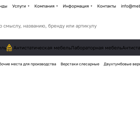
нды
Услуги
Компания
Информация
Контакты
info@meb
ель
Антистатическая мебель
Лабораторная мебель
Антист
бочие места для производства
Верстаки слесарные
Двухтумбовые вер