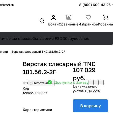
8 (800) 600-43-26
elesd.ru
Войти
Сравнение
Избранное
Корзина
атическая одежда
Оснащение ESD
Оборудование
стаки
Верстак слесарный TNC 181.56.2-2F
Верстак слесарный TNC
107 029
181.56.2-2F
руб.
Доступно к заказу
0
Нет отзывов
Цена указана с
Код
учётом НДС 22%
товара:
0111157
В корзину
Характеристики