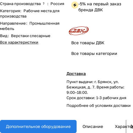
Страна производства
:
Россия
-5% на первый заказ
?
бренда ДВК
Категория
:
Рабочие места для
производства
Направление
:
Промышленная
мебель
Вид
:
Верстаки слесарные
Все характеристики
Все товары ДВК
Все товары категории
Доставка
Пункт выдачи: г. Брянск, ул.
Бежицкая, д. 7. Время работы:
9:00–18:00.
Срок доставки: 1-3 рабочих дня
Подробнее об
условиях доставки
Дополнительное оборудование
Описание
Характе