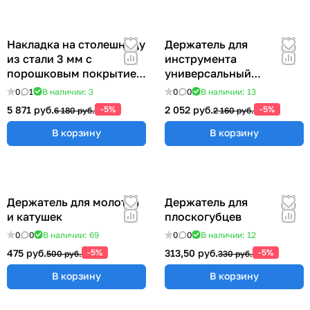
Накладка на столешницу
Держатель для
из стали 3 мм с
инструмента
порошковым покрытием
универсальный
(ширина 800 мм) ER-
57x383x185 мм ER-
0
1
В наличии: 3
0
0
В наличии: 13
00018206
00012555
5 871 руб.
-5%
2 052 руб.
-5%
6 180 руб.
2 160 руб.
В корзину
В корзину
Держатель для молотка
Держатель для
и катушек
плоскогубцев
0
0
В наличии: 69
0
0
В наличии: 12
475 руб.
-5%
313,50 руб.
-5%
500 руб.
330 руб.
В корзину
В корзину