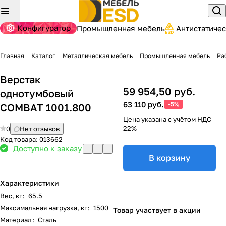
Конфигуратор
Промышленная мебель
Антистатиче
Главная
Каталог
Металлическая мебель
Промышленная мебель
Ра
Верстак
59 954,50 руб.
однотумбовый
63 110 руб.
-5%
COMBAT 1001.800
Цена указана с учётом НДС
22%
0
Нет отзывов
Код товара:
013662
Доступно к заказу
В корзину
Характеристики
Вес, кг
:
65.5
Максимальная нагрузка, кг
:
1500
Товар участвует в акции
Материал
:
Сталь