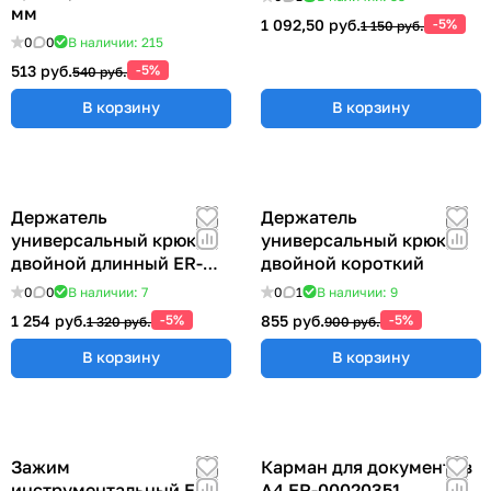
мм
1 092,50 руб.
-5%
1 150 руб.
0
0
В наличии: 215
513 руб.
-5%
540 руб.
В корзину
В корзину
Держатель
Держатель
универсальный крюк
универсальный крюк
двойной длинный ER-
двойной короткий
00012769
0
0
В наличии: 7
0
1
В наличии: 9
1 254 руб.
-5%
855 руб.
-5%
1 320 руб.
900 руб.
В корзину
В корзину
Зажим
Карман для документов
инструментальный ER-
А4 ER-00020351