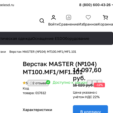
8 (800) 600-43-26
elesd.ru
Войти
Сравнение
Избранное
Корзина
атическая одежда
Оснащение ESD
Оборудование
таки
Верстак MASTER (№104) MT100.MF1/MF1.101
Верстак MASTER (№104)
14 097,60
MT100.MF1/MF1.101
руб.
Доступно к заказу
5
2 отзыва
16 020 руб.
-12%
Код
Цена указана с
товара:
017612
учётом НДС 22%
Характеристики
В корзину