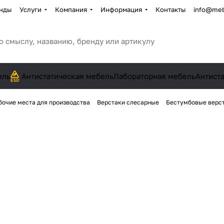
нды
Услуги
Компания
Информация
Контакты
info@meb
ель
Антистатическая мебель
Лабораторная мебель
Антист
бочие места для производства
Верстаки слесарные
Бестумбовые верс