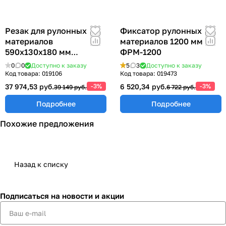
Резак для рулонных
Фиксатор рулонных
материалов
материалов 1200 мм
590х130х180 мм
ФРМ-1200
РРМ-600
0
0
Доступно к заказу
5
3
Доступно к заказу
Код товара:
019106
Код товара:
019473
37 974,53 руб.
-3%
6 520,34 руб.
-3%
39 149 руб.
6 722 руб.
Подробнее
Подробнее
Похожие предложения
Назад к списку
Подписаться
на новости и акции