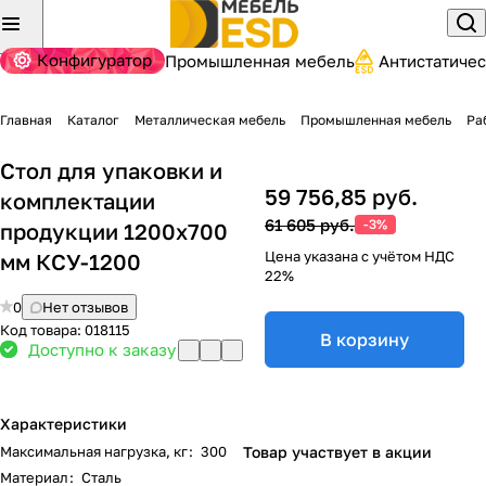
Конфигуратор
Промышленная мебель
Антистатиче
Главная
Каталог
Металлическая мебель
Промышленная мебель
Ра
Стол для упаковки и
59 756,85 руб.
комплектации
61 605 руб.
-3%
продукции 1200х700
Цена указана с учётом НДС
мм КСУ-1200
22%
0
Нет отзывов
Код товара:
018115
В корзину
Доступно к заказу
Характеристики
Максимальная нагрузка, кг
:
300
Товар участвует в акции
Материал
:
Сталь