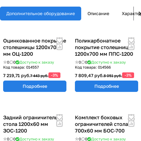
Дополнительное оборудование
Описание
Характе
Оцинкованное покрытие
Поликарбонатное
столешницы 1200х700
покрытие столешницы
мм ОЦ-1200
1200х700 мм ППС-1200
0
0
Доступно к заказу
0
0
Доступно к заказу
Код товара:
014557
Код товара:
014566
7 219,71 руб.
-3%
7 809,47 руб.
-3%
7 443 руб.
8 051 руб.
Подробнее
Подробнее
Задний ограничитель
Комплект боковых
стола 1200х60 мм
ограничителей стола
ЗОС-1200
700х60 мм БОС-700
0
0
Доступно к заказу
0
0
Доступно к заказу