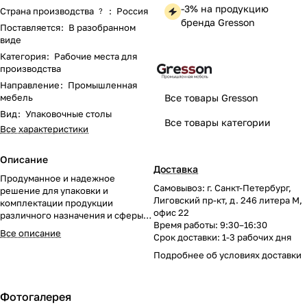
-3% на продукцию
Страна производства
:
Россия
?
бренда Gresson
Поставляется
:
В разобранном
виде
Категория
:
Рабочие места для
производства
Направление
:
Промышленная
мебель
Все товары Gresson
Вид
:
Упаковочные столы
Все товары категории
Все характеристики
Описание
Доставка
Продуманное и надежное
Самовывоз: г. Санкт-Петербург,
решение для упаковки и
Лиговский пр-кт, д. 246 литера М,
комплектации продукции
офис 22
различного назначения и сферы
Время работы: 9:30–16:30
деятельности.
Все описание
Срок доставки: 1-3 рабочих дня
Подробнее об
условиях доставки
Фотогалерея