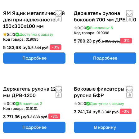
ЯМ Ящик металлический
Держатель рулона
для принадлежностей
боковой 700 мм ДРБ-700
150х300х100 мм
0
0
В наличии: 5
Код товара:
019098
5
3
Доступно к заказу
Код товара:
019095
5 780,23 руб.
-3%
5 959 руб.
5 183,68 руб.
-3%
5 344 руб.
Подробнее
Подробнее
Держатель рулона 1200
Боковые фиксаторы
мм ДРВ-1200
рулона БФР
0
0
В наличии: 2
0
0
Доступно к заказу
Код товара:
019101
3 241,74 руб.
-3%
3 342 руб.
3 771,36 руб.
-3%
3 888 руб.
Подробнее
В корзину