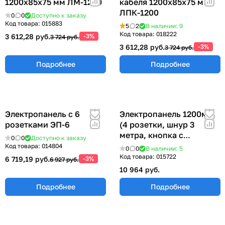
1200х85х75 мм ЛМ-1200
кабеля 1200х85х75 мм
ЛПК-1200
0
0
Доступно к заказу
Код товара:
015883
5
2
В наличии: 9
Код товара:
018222
3 612,28 руб.
-3%
3 724 руб.
3 612,28 руб.
-3%
3 724 руб.
Подробнее
Подробнее
Электропанель с 6
Электропанель 1200мм
розетками ЭП-6
(4 розетки, шнур 3
метра, кнопка с
0
0
Доступно к заказу
индикацией питания)
Код товара:
014804
0
0
В наличии: 5
ЭПА-1200
Код товара:
015722
6 719,19 руб.
-3%
6 927 руб.
10 964 руб.
Подробнее
Подробнее