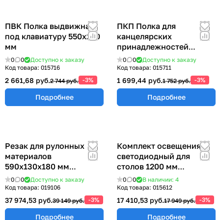
ПВК Полка выдвижная
ПКП Полка для
под клавиатуру 550х250
канцелярских
мм
принадлежностей
300х100 мм
0
0
Доступно к заказу
0
0
Доступно к заказу
Код товара:
015716
Код товара:
015711
2 661,68 руб.
-3%
1 699,44 руб.
-3%
2 744 руб.
1 752 руб.
Подробнее
Подробнее
Резак для рулонных
Комплект освещения
материалов
светодиодный для
590х130х180 мм
столов 1200 мм
РРМ-600
КОС-1200
0
0
Доступно к заказу
0
0
В наличии: 4
Код товара:
019106
Код товара:
015612
37 974,53 руб.
-3%
17 410,53 руб.
-3%
39 149 руб.
17 949 руб.
Подробнее
Подробнее