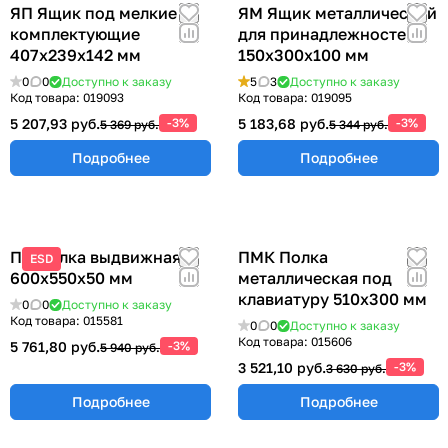
ЯП Ящик под мелкие
ЯМ Ящик металлический
комплектующие
для принадлежностей
407х239х142 мм
150х300х100 мм
0
0
Доступно к заказу
5
3
Доступно к заказу
Код товара:
019093
Код товара:
019095
5 207,93 руб.
-3%
5 183,68 руб.
-3%
5 369 руб.
5 344 руб.
Подробнее
Подробнее
ПВ Полка выдвижная
ПМК Полка
ESD
600х550х50 мм
металлическая под
клавиатуру 510х300 мм
0
0
Доступно к заказу
Код товара:
015581
0
0
Доступно к заказу
Код товара:
015606
5 761,80 руб.
-3%
5 940 руб.
3 521,10 руб.
-3%
3 630 руб.
Подробнее
Подробнее