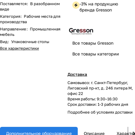
Поставляется
:
В разобранном
-3% на продукцию
виде
бренда Gresson
Категория
:
Рабочие места для
производства
Направление
:
Промышленная
мебель
Вид
:
Упаковочные столы
Все товары Gresson
Все характеристики
Все товары категории
Доставка
Самовывоз: г. Санкт-Петербург,
Лиговский пр-кт, д. 246 литера М,
офис 22
Время работы: 9:30–16:30
Срок доставки: 1-3 рабочих дня
Подробнее об
условиях доставки
Дополнительное оборудование
Описание
Характе