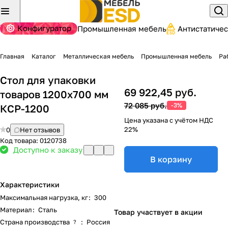
Конфигуратор
Промышленная мебель
Антистатиче
Главная
Каталог
Металлическая мебель
Промышленная мебель
Ра
Стол для упаковки
69 922,45 руб.
товаров 1200х700 мм
72 085 руб.
-3%
КСР-1200
Цена указана с учётом НДС
22%
0
Нет отзывов
Код товара:
0120738
Доступно к заказу
В корзину
Характеристики
Максимальная нагрузка, кг
:
300
Материал
:
Сталь
Товар участвует в акции
Страна производства
:
Россия
?