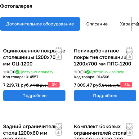
Фотогалерея
Дополнительное оборудование
Описание
Характе
Оцинкованное покрытие
Поликарбонатное
столешницы 1200х700
покрытие столешницы
мм ОЦ-1200
1200х700 мм ППС-1200
0
0
Доступно к заказу
0
0
Доступно к заказу
Код товара:
014557
Код товара:
014566
7 219,71 руб.
-3%
7 809,47 руб.
-3%
7 443 руб.
8 051 руб.
Подробнее
Подробнее
Задний ограничитель
Комплект боковых
стола 1200х60 мм
ограничителей стола