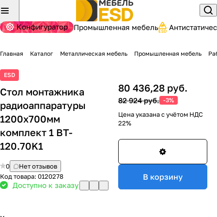
Конфигуратор
Промышленная мебель
Антистатиче
Главная
Каталог
Металлическая мебель
Промышленная мебель
Ра
ESD
80 436,28 руб.
Стол монтажника
82 924 руб.
-3%
радиоаппаратуры
Цена указана с учётом НДС
1200x700мм
22%
комплект 1 BT-
120.70K1
0
Нет отзывов
В корзину
Код товара:
0120278
Доступно к заказу