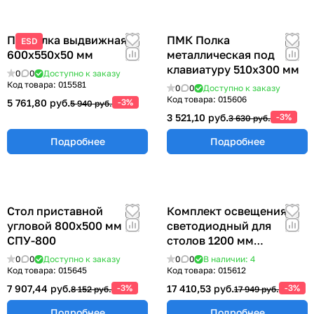
ПВ Полка выдвижная
ПМК Полка
ESD
600х550х50 мм
металлическая под
клавиатуру 510х300 мм
0
0
Доступно к заказу
Код товара:
015581
0
0
Доступно к заказу
Код товара:
015606
5 761,80 руб.
-3%
5 940 руб.
3 521,10 руб.
-3%
3 630 руб.
Подробнее
Подробнее
Стол приставной
Комплект освещения
угловой 800х500 мм
светодиодный для
СПУ-800
столов 1200 мм
КОС-1200
0
0
Доступно к заказу
0
0
В наличии: 4
Код товара:
015645
Код товара:
015612
7 907,44 руб.
-3%
17 410,53 руб.
-3%
8 152 руб.
17 949 руб.
Подробнее
Подробнее