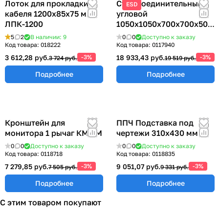
Лоток для прокладки
Стол соединительный
ESD
кабеля 1200х85х75 мм
угловой
ЛПК-1200
1050х1050х700х700х500
мм ССУ-700
5
2
В наличии: 9
0
0
Доступно к заказу
Код товара:
018222
Код товара:
0117940
3 612,28 руб.
-3%
18 933,43 руб.
-3%
3 724 руб.
19 519 руб.
Подробнее
Подробнее
Кронштейн для
ППЧ Подставка под
монитора 1 рычаг КМ-1М
чертежи 310х430 мм
0
0
Доступно к заказу
0
0
Доступно к заказу
Код товара:
0118718
Код товара:
0118835
7 279,85 руб.
-3%
9 051,07 руб.
-3%
7 505 руб.
9 331 руб.
Подробнее
Подробнее
С этим товаром покупают