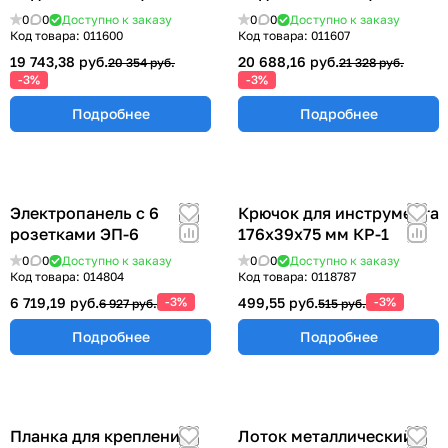
355х580х490 мм.
355х580х490 мм. ТПМ-3
0
0
Доступно к заказу
0
0
Доступно к заказу
ТПМ-2Б
Код товара:
011600
Код товара:
011607
19 743,38 руб.
20 688,16 руб.
20 354 руб.
21 328 руб.
-3%
-3%
Подробнее
Подробнее
Электропанель с 6
Крючок для инструмента
розетками ЭП-6
176х39х75 мм КР-1
0
0
Доступно к заказу
0
0
Доступно к заказу
Код товара:
014804
Код товара:
0118787
6 719,19 руб.
-3%
499,55 руб.
-3%
6 927 руб.
515 руб.
Подробнее
Подробнее
Планка для крепления
Лоток металлический