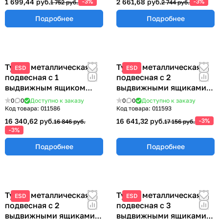
1 699,44 руб.
-3%
2 661,68 руб.
-3%
1 752 руб.
2 744 руб.
Подробнее
Подробнее
Тумба металлическая
Тумба металлическая
ESD
ESD
подвесная с 1
подвесная с 2
выдвижным ящиком
выдвижными ящиками
ТПМ-1
233х580х490 мм ТПМ-2
0
0
Доступно к заказу
0
0
Доступно к заказу
Код товара:
011586
Код товара:
011593
16 340,62 руб.
16 641,32 руб.
-3%
16 846 руб.
17 156 руб.
-3%
Подробнее
Подробнее
Тумба металлическая
Тумба металлическая
ESD
ESD
подвесная с 2
подвесная с 3
выдвижными ящиками
выдвижными ящиками