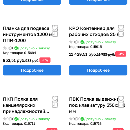
Планка для подвеса
КРО Контейнер для
инструментов 1200 мм
рабочих отходов 35 л.
ППИ-1200
0
0
Доступно к заказу
Код товара:
015915
0
0
Доступно к заказу
Код товара:
015694
11 429,51 руб.
-3%
11 783 руб.
953,51 руб.
-3%
983 руб.
Подробнее
Подробнее
ПКП Полка для
ПВК Полка выдвижная
канцелярских
под клавиатуру 550х250
принадлежностей
мм
300х100 мм
0
0
Доступно к заказу
0
0
Доступно к заказу
Код товара:
015711
Код товара:
015716