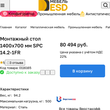
Конфигуратор
Промышленная мебель
Антистатиче
Главная
Каталог
Металлическая мебель
Промышленная мебель
Ра
Монтажный стол
80 494 руб.
1400х700 мм SPC
14.2-1FR
Цена указана с учётом НДС
22%
5
3 отзыва
Код товара:
0116165
В корзину
Доступно к заказу
Характеристики
Вес, кг
:
94.2
Максимальная нагрузка, кг
:
500
Материал
:
Сталь
Все товары Верстакофф