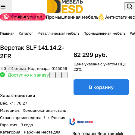
Конфигуратор
Промышленная мебель
Антистатиче
Главная
Каталог
Металлическая мебель
Промышленная мебель
Ра
Верстак SLF 141.14.2-
62 299 руб.
2FR
Цена указана с учётом НДС
0
1 отзыв
Код товара:
0115059
22%
Доступно к заказу
В корзину
Характеристики
Вес, кг
:
76.27
Материал
:
Холоднокатаная сталь
Страна производства
:
Россия
?
Гарантия
:
3 года
Категория
:
Рабочие места для
Все товары Верстакофф