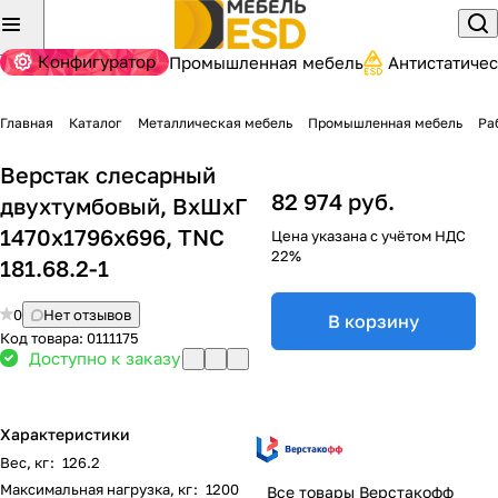
Конфигуратор
Промышленная мебель
Антистатиче
Главная
Каталог
Металлическая мебель
Промышленная мебель
Ра
Верстак слесарный
82 974 руб.
двухтумбовый, ВхШхГ
1470x1796x696, TNC
Цена указана с учётом НДС
22%
181.68.2-1
0
Нет отзывов
В корзину
Код товара:
0111175
Доступно к заказу
Характеристики
Вес, кг
:
126.2
Максимальная нагрузка, кг
:
1200
Все товары Верстакофф