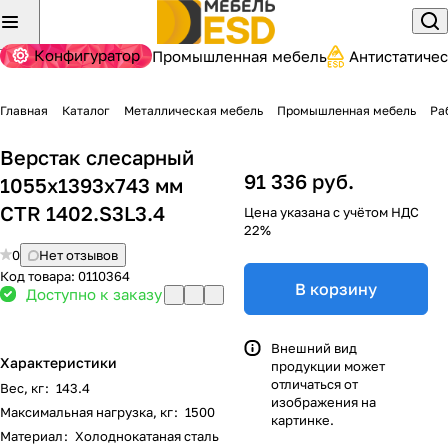
Конфигуратор
Промышленная мебель
Антистатиче
Главная
Каталог
Металлическая мебель
Промышленная мебель
Ра
Верстак слесарный
91 336 руб.
1055x1393x743 мм
CTR 1402.S3L3.4
Цена указана с учётом НДС
22%
0
Нет отзывов
Код товара:
0110364
В корзину
Доступно к заказу
Внешний вид
Характеристики
продукции может
отличаться от
Вес, кг
:
143.4
изображения на
Максимальная нагрузка, кг
:
1500
картинке.
Материал
:
Холоднокатаная сталь