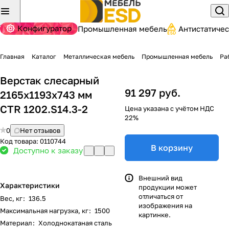
Конфигуратор
Промышленная мебель
Антистатиче
Главная
Каталог
Металлическая мебель
Промышленная мебель
Ра
Верстак слесарный
91 297 руб.
2165x1193x743 мм
CTR 1202.S14.3-2
Цена указана с учётом НДС
22%
0
Нет отзывов
Код товара:
0110744
В корзину
Доступно к заказу
Внешний вид
Характеристики
продукции может
отличаться от
Вес, кг
:
136.5
изображения на
Максимальная нагрузка, кг
:
1500
картинке.
Материал
:
Холоднокатаная сталь