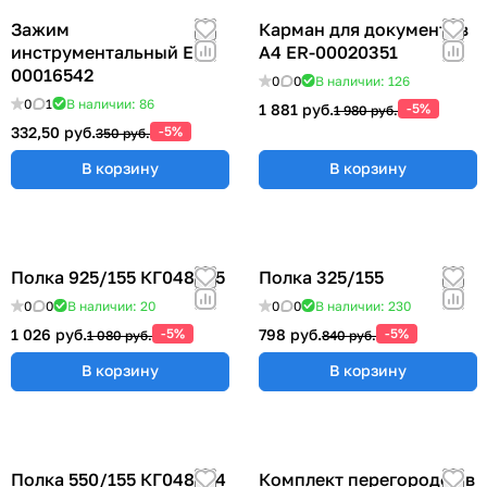
Зажим
Карман для документов
инструментальный ER-
А4 ER-00020351
00016542
0
0
В наличии: 126
0
1
В наличии: 86
1 881 руб.
-5%
1 980 руб.
332,50 руб.
-5%
350 руб.
В корзину
В корзину
Полка 925/155 КГ048825
Полка 325/155
0
0
В наличии: 20
0
0
В наличии: 230
1 026 руб.
-5%
798 руб.
-5%
1 080 руб.
840 руб.
В корзину
В корзину
Полка 550/155 КГ048824
Комплект перегородок в