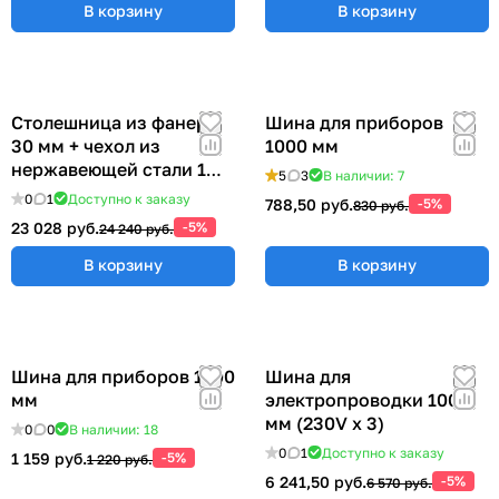
В корзину
В корзину
Столешница из фанеры
Шина для приборов
30 мм + чехол из
1000 мм
нержавеющей стали 1
5
3
В наличии: 7
мм (ширина 1200 мм)
0
1
Доступно к заказу
788,50 руб.
-5%
830 руб.
23 028 руб.
-5%
24 240 руб.
В корзину
В корзину
Шина для приборов 1200
Шина для
мм
электропроводки 1000
мм (230V x 3)
0
0
В наличии: 18
0
1
Доступно к заказу
1 159 руб.
-5%
1 220 руб.
6 241,50 руб.
-5%
6 570 руб.