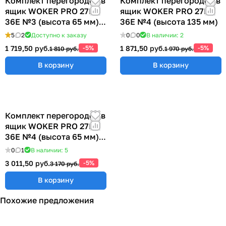
Комплект перегородок в
Комплект перегородок в
ящик WOKER PRO 27E х
ящик WOKER PRO 27E х
36E №3 (высота 65 мм)
36E №4 (высота 135 мм)
ER-00040074
5
2
Доступно к заказу
0
0
В наличии: 2
1 719,50 руб.
-5%
1 871,50 руб.
-5%
1 810 руб.
1 970 руб.
В корзину
В корзину
Комплект перегородок в
ящик WOKER PRO 27E х
36E №4 (высота 65 мм)
ER-00040074
0
1
В наличии: 5
3 011,50 руб.
-5%
3 170 руб.
В корзину
Похожие предложения