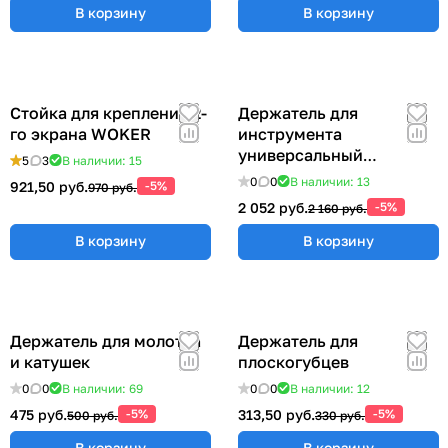
В корзину
В корзину
Стойка для крепления 2-
Держатель для
го экрана WOKER
инструмента
универсальный
5
3
В наличии: 15
57x383x185 мм ER-
0
0
В наличии: 13
921,50 руб.
-5%
970 руб.
00012555
2 052 руб.
-5%
2 160 руб.
В корзину
В корзину
Держатель для молотка
Держатель для
и катушек
плоскогубцев
0
0
В наличии: 69
0
0
В наличии: 12
475 руб.
-5%
313,50 руб.
-5%
500 руб.
330 руб.
В корзину
В корзину