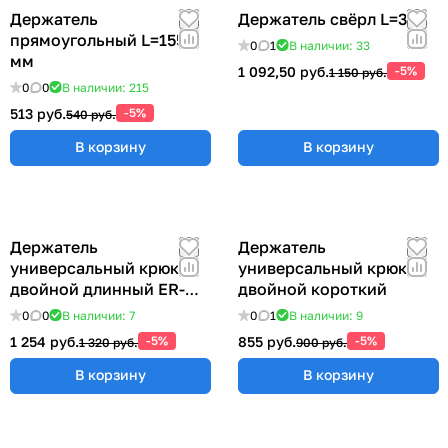
Держатель
Держатель свёрл L=315
прямоугольный L=155
0
1
В наличии: 33
мм
1 092,50 руб.
-5%
1 150 руб.
0
0
В наличии: 215
513 руб.
-5%
540 руб.
В корзину
В корзину
Держатель
Держатель
универсальный крюк
универсальный крюк
двойной длинный ER-
двойной короткий
00012769
0
0
В наличии: 7
0
1
В наличии: 9
1 254 руб.
-5%
855 руб.
-5%
1 320 руб.
900 руб.
В корзину
В корзину