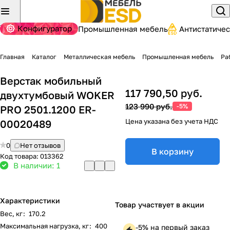
Конфигуратор
Промышленная мебель
Антистатиче
Главная
Каталог
Металлическая мебель
Промышленная мебель
Ра
Верстак мобильный
117 790,50 руб.
двухтумбовый WOKER
123 990 руб.
-5%
PRO 2501.1200 ER-
Цена указана без учета НДС
00020489
0
Нет отзывов
В корзину
Код товара:
013362
В наличии: 1
Характеристики
Товар участвует в акции
Вес, кг
:
170.2
Максимальная нагрузка, кг
:
400
-5% на первый заказ