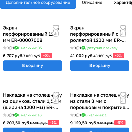
Дополнительное оборудование
Описание
Характе
Экран
Экран
перфорированный 1200
перфорированный с
мм ER-00007008
роллетой 1200 мм ER-
00022417
0
1
В наличии: 35
0
1
Доступно к заказу
6 707 руб.
-5%
41 002 руб.
-5%
7 060 руб.
43 160 руб.
В корзину
В корзину
Накладка на столешницу
Накладка на столешницу
из оцинков. стали 1,5 мм
из стали 3 мм с
(ширина 1200 мм) ER-
порошковым покрытием
00018999
(ширина 1200 мм)
0
1
В наличии: 16
0
1
В наличии: 1
6 203,50 руб.
-5%
9 129,50 руб.
-5%
6 530 руб.
9 610 руб.