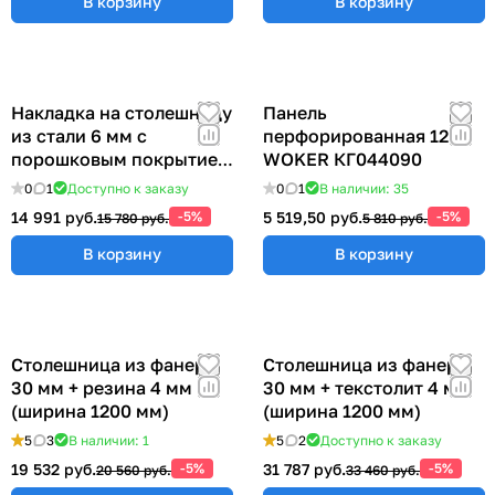
В корзину
В корзину
Накладка на столешницу
Панель
из стали 6 мм с
перфорированная 1200
порошковым покрытием
WOKER КГ044090
(ширина 1200 мм)
0
1
Доступно к заказу
0
1
В наличии: 35
14 991 руб.
-5%
5 519,50 руб.
-5%
15 780 руб.
5 810 руб.
В корзину
В корзину
Столешница из фанеры
Столешница из фанеры
30 мм + резина 4 мм
30 мм + текстолит 4 мм
(ширина 1200 мм)
(ширина 1200 мм)
5
3
В наличии: 1
5
2
Доступно к заказу
19 532 руб.
-5%
31 787 руб.
-5%
20 560 руб.
33 460 руб.