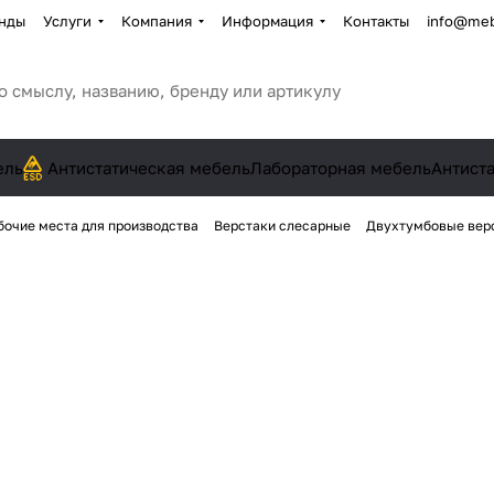
нды
Услуги
Компания
Информация
Контакты
info@meb
ель
Антистатическая мебель
Лабораторная мебель
Антист
бочие места для производства
Верстаки слесарные
Двухтумбовые вер