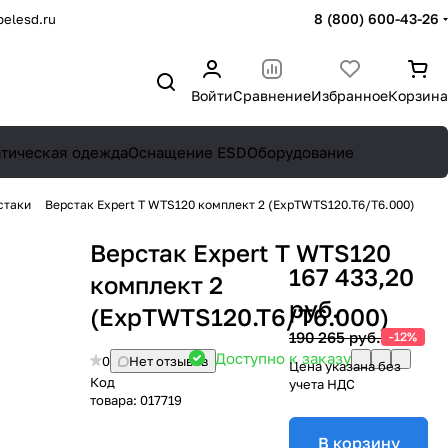
8 (800) 600-43-26
elesd.ru
Войти
Сравнение
Избранное
Корзина
атическая одежда
Оснащение ESD
Оборудование
стаки
Верстак Expert T WTS120 комплект 2 (ExpTWTS120.T6/T6.000)
Верстак Expert T WTS120
167 433,20
комплект 2
руб.
(ExpTWTS120.T6/T6.000)
190 265 руб.
-12%
Доступно к заказу
0
Нет отзывов
Цена указана без
Код
учета НДС
товара:
017719
В корзину