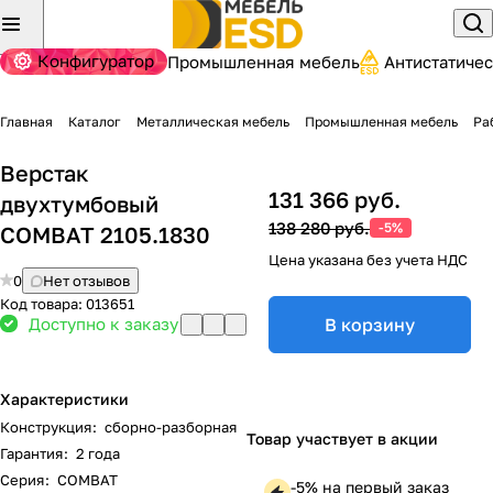
Конфигуратор
Промышленная мебель
Антистатиче
Главная
Каталог
Металлическая мебель
Промышленная мебель
Ра
Верстак
131 366 руб.
двухтумбовый
138 280 руб.
-5%
COMBAT 2105.1830
Цена указана без учета НДС
0
Нет отзывов
Код товара:
013651
Доступно к заказу
В корзину
Характеристики
Конструкция
:
сборно-разборная
Товар участвует в акции
Гарантия
:
2 года
Серия
:
COMBAT
-5% на первый заказ