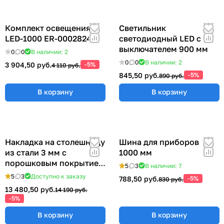
Комплект освещения
Светильник
LED-1000 ER-00028248
светодиодный LED с
выключателем 900 мм
0
0
В наличии: 2
0
0
В наличии: 2
3 904,50 руб.
-5%
4 110 руб.
845,50 руб.
-5%
890 руб.
В корзину
В корзину
Накладка на столешницу
Шина для приборов
из стали 3 мм с
1000 мм
порошковым покрытием
5
3
В наличии: 7
(ширина 1830 мм) ER-
5
3
Доступно к заказу
788,50 руб.
-5%
830 руб.
00018208
13 480,50 руб.
14 190 руб.
-5%
В корзину
В корзину