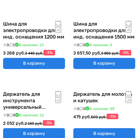
Шина для
Шина для
электропроводки для
электропроводки для
инд. оснащения 1200 мм
инд. оснащения 1500 мм
0
1
В наличии: 22
0
0
В наличии: 6
3 268 руб.
-5%
3 657,50 руб.
-5%
3 440 руб.
3 850 руб.
В корзину
В корзину
Держатель для
Держатель для молотка
инструмента
и катушек
универсальный
0
0
В наличии: 69
57x383x185 мм ER-
0
0
В наличии: 13
475 руб.
-5%
500 руб.
00012555
2 052 руб.
-5%
2 160 руб.
В корзину
В корзину