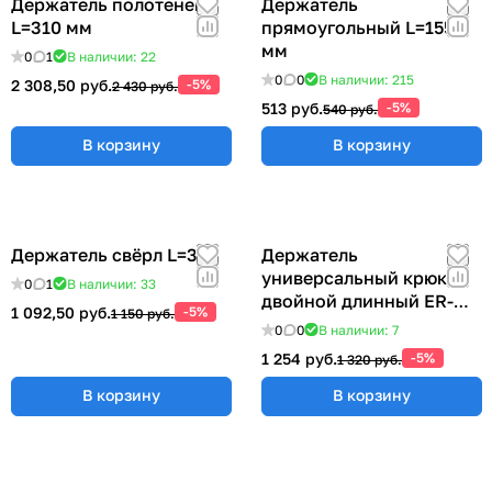
Держатель полотенец
Держатель
L=310 мм
прямоугольный L=155
мм
0
1
В наличии: 22
0
0
В наличии: 215
2 308,50 руб.
-5%
2 430 руб.
513 руб.
-5%
540 руб.
В корзину
В корзину
Держатель свёрл L=315
Держатель
универсальный крюк
0
1
В наличии: 33
двойной длинный ER-
1 092,50 руб.
-5%
1 150 руб.
00012769
0
0
В наличии: 7
1 254 руб.
-5%
1 320 руб.
В корзину
В корзину