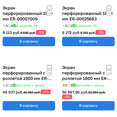
Экран
Экран
перфорированный 1500
перфорированный 1800
мм ER-00007009
мм ER-00025663
0
0
В наличии: 36
0
1
В наличии: 25
8 113 руб.
-5%
9 272 руб.
-5%
8 540 руб.
9 760 руб.
В корзину
В корзину
Экран
Экран
перфорированный с
перфорированный с
роллетой 1500 мм ER-
роллетой 1800 мм ER-
00022418
00020793
0
1
Доступно к заказу
5
3
Доступно к заказу
46 037 руб.
-5%
50 967,50 руб.
48 460 руб.
53 650 руб.
-5%
В корзину
В корзину