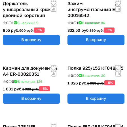
Держатель
Зажим
универсальный крюк
инструментальный ER-
двойной короткий
00016542
0
1
В наличии: 9
0
1
В наличии: 86
855 руб.
-5%
332,50 руб.
-5%
900 руб.
350 руб.
В корзину
В корзину
Карман для документов
Полка 925/155 КГ048825
А4 ER-00020351
0
0
В наличии: 20
0
0
В наличии: 126
1 026 руб.
-5%
1 080 руб.
1 881 руб.
-5%
1 980 руб.
В корзину
В корзину
Полка 325/155
Полка 550/155 КГ048824