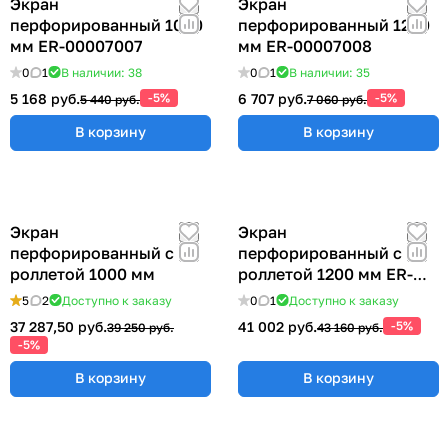
Экран
Экран
перфорированный 1000
перфорированный 1200
мм ER-00007007
мм ER-00007008
0
1
В наличии: 38
0
1
В наличии: 35
5 168 руб.
-5%
6 707 руб.
-5%
5 440 руб.
7 060 руб.
В корзину
В корзину
Экран
Экран
перфорированный с
перфорированный с
роллетой 1000 мм
роллетой 1200 мм ER-
00022417
5
2
Доступно к заказу
0
1
Доступно к заказу
37 287,50 руб.
41 002 руб.
-5%
39 250 руб.
43 160 руб.
-5%
В корзину
В корзину