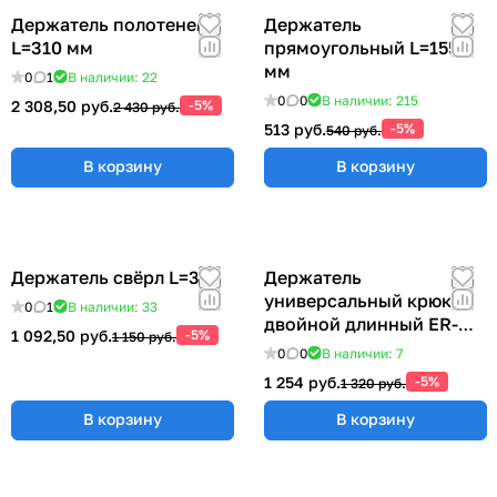
Держатель полотенец
Держатель
L=310 мм
прямоугольный L=155
мм
0
1
В наличии: 22
0
0
В наличии: 215
2 308,50 руб.
-5%
2 430 руб.
513 руб.
-5%
540 руб.
В корзину
В корзину
Держатель свёрл L=315
Держатель
универсальный крюк
0
1
В наличии: 33
двойной длинный ER-
1 092,50 руб.
-5%
1 150 руб.
00012769
0
0
В наличии: 7
1 254 руб.
-5%
1 320 руб.
В корзину
В корзину