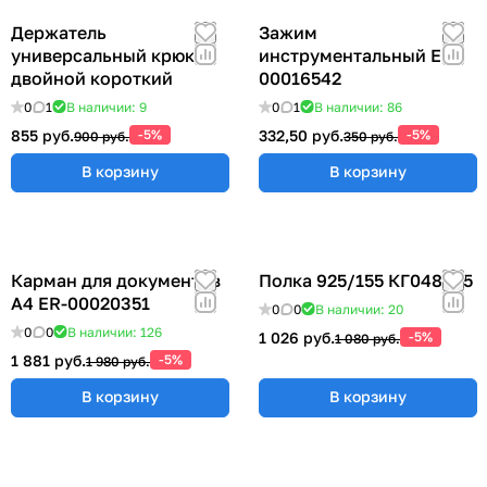
Держатель
Зажим
универсальный крюк
инструментальный ER-
двойной короткий
00016542
0
1
В наличии: 9
0
1
В наличии: 86
855 руб.
-5%
332,50 руб.
-5%
900 руб.
350 руб.
В корзину
В корзину
Карман для документов
Полка 925/155 КГ048825
А4 ER-00020351
0
0
В наличии: 20
0
0
В наличии: 126
1 026 руб.
-5%
1 080 руб.
1 881 руб.
-5%
1 980 руб.
В корзину
В корзину