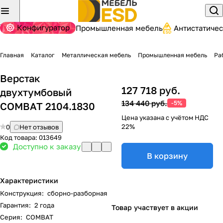
Конфигуратор
Промышленная мебель
Антистатиче
Главная
Каталог
Металлическая мебель
Промышленная мебель
Ра
Верстак
127 718 руб.
двухтумбовый
134 440 руб.
-5%
COMBAT 2104.1830
Цена указана с учётом НДС
22%
0
Нет отзывов
Код товара:
013649
Доступно к заказу
В корзину
Характеристики
Конструкция
:
сборно-разборная
Гарантия
:
2 года
Товар участвует в акции
Серия
:
COMBAT