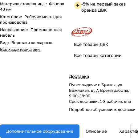
Материал столешницы
:
Фанера
-5% на первый заказ
40 мм
бренда ДВК
Категория
:
Рабочие места для
производства
Направление
:
Промышленная
мебель
Вид
:
Верстаки слесарные
Все товары ДВК
Все характеристики
Все товары категории
Доставка
Пункт выдачи: г. Брянск, ул.
Бежицкая, д. 7. Время работы:
9:00–18:00.
Срок доставки: 1-3 рабочих дня
Подробнее об
условиях доставки
Дополнительное оборудование
Описание
Характе