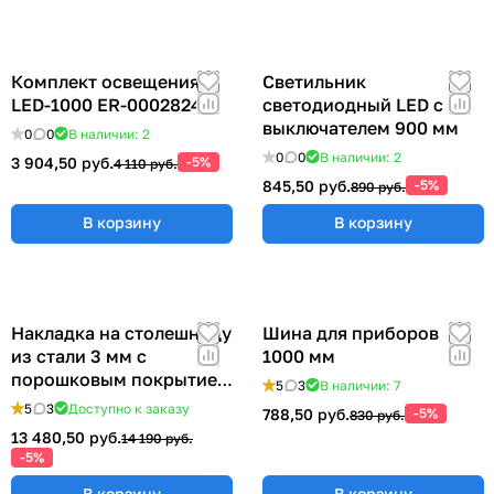
Комплект освещения
Светильник
LED-1000 ER-00028248
светодиодный LED с
выключателем 900 мм
0
0
В наличии: 2
0
0
В наличии: 2
3 904,50 руб.
-5%
4 110 руб.
845,50 руб.
-5%
890 руб.
В корзину
В корзину
Накладка на столешницу
Шина для приборов
из стали 3 мм с
1000 мм
порошковым покрытием
5
3
В наличии: 7
(ширина 1830 мм) ER-
5
3
Доступно к заказу
788,50 руб.
-5%
830 руб.
00018208
13 480,50 руб.
14 190 руб.
-5%
В корзину
В корзину