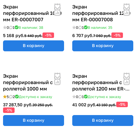
Экран
Экран
перфорированный 1000
перфорированный 1200
мм ER-00007007
мм ER-00007008
0
1
В наличии: 38
0
1
В наличии: 35
5 168 руб.
-5%
6 707 руб.
-5%
5 440 руб.
7 060 руб.
В корзину
В корзину
Экран
Экран
перфорированный с
перфорированный с
роллетой 1000 мм
роллетой 1200 мм ER-
00022417
5
2
Доступно к заказу
0
1
Доступно к заказу
37 287,50 руб.
41 002 руб.
-5%
39 250 руб.
43 160 руб.
-5%
В корзину
В корзину