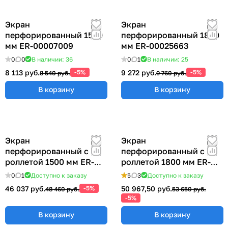
Экран
Экран
перфорированный 1500
перфорированный 1800
мм ER-00007009
мм ER-00025663
0
0
В наличии: 36
0
1
В наличии: 25
8 113 руб.
-5%
9 272 руб.
-5%
8 540 руб.
9 760 руб.
В корзину
В корзину
Экран
Экран
перфорированный с
перфорированный с
роллетой 1500 мм ER-
роллетой 1800 мм ER-
00022418
00020793
0
1
Доступно к заказу
5
3
Доступно к заказу
46 037 руб.
-5%
50 967,50 руб.
48 460 руб.
53 650 руб.
-5%
В корзину
В корзину