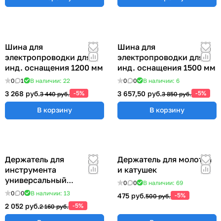
Шина для
Шина для
электропроводки для
электропроводки для
инд. оснащения 1200 мм
инд. оснащения 1500 мм
0
1
В наличии: 22
0
0
В наличии: 6
3 268 руб.
-5%
3 657,50 руб.
-5%
3 440 руб.
3 850 руб.
В корзину
В корзину
Держатель для
Держатель для молотка
инструмента
и катушек
универсальный
0
0
В наличии: 69
57x383x185 мм ER-
0
0
В наличии: 13
475 руб.
-5%
500 руб.
00012555
2 052 руб.
-5%
2 160 руб.