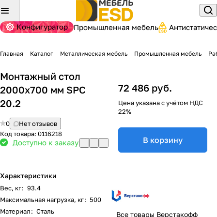
Конфигуратор
Промышленная мебель
Антистатиче
Главная
Каталог
Металлическая мебель
Промышленная мебель
Ра
Монтажный стол
72 486 руб.
2000x700 мм SPC
20.2
Цена указана с учётом НДС
22%
0
Нет отзывов
Код товара:
0116218
В корзину
Доступно к заказу
Характеристики
Вес, кг
:
93.4
Максимальная нагрузка, кг
:
500
Материал
:
Сталь
Все товары Верстакофф